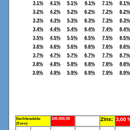
3,1%
4,1%
5,1%
6,1%
7,1%
8,1%
3,2%
4,2%
5,2%
6,2%
7,2%
8,2%
3,3%
4,3%
5,3%
6,3%
7,3%
8,3%
3,4%
4,4%
5,4%
6,4%
7,4%
8,4%
3,5%
4,5%
5,5%
6,5%
7,5%
8,5%
3,6%
4,6%
5,6%
6,6%
7,6%
8,6%
3,7%
4,7%
5,7%
6,7%
7,7%
8,7%
3,8%
4,8%
5,8%
6,8%
7,8%
8,8%
3,9%
4,9%
5,9%
6,9%
7,9%
8,9%
Darlehenshöhe
100.000,00
Zins:
3,00 
(Euro):