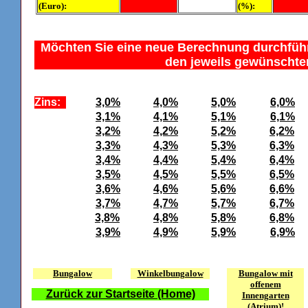
(Euro):
(%):
Möchten Sie eine neue Berechnung durchführ
den jeweils gewünschte
Zins:
3,0%
4,0%
5,0%
6,0%
3,1%
4,1%
5,1%
6,1%
3,2%
4,2%
5,2%
6,2%
3,3%
4,3%
5,3%
6,3%
3,4%
4,4%
5,4%
6,4%
3,5%
4,5%
5,5%
6,5%
3,6%
4,6%
5,6%
6,6%
3,7%
4,7%
5,7%
6,7%
3,8%
4,8%
5,8%
6,8%
3,9%
4,9%
5,9%
6,9%
Bungalow
Winkelbungalow
Bungalow mit
offenem
Zurück zur Startseite (Home)
Innengarten
(Atrium)!