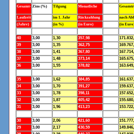
Gesamt-
Zins (%)
Tilgung
Monatliche
Gesamtr
Laufzeit
im 1. Jahr
Rückzahlung
nach Abl
(Jahre)
(in %)
(in Euro)
(in Euro
40
3,00
1,30
357,98
171.832
39
3,00
1,35
362,75
169.767
38
3,00
1,41
367,80
167.714
37
3,00
1,48
373,14
165.675
36
3,00
1,55
378,82
163.649
35
3,00
1,62
384,85
161.637
34
3,00
1,70
391,27
159.637
33
3,00
1,78
398,11
157.652
32
3,00
1,87
405,42
155.680
31
3,00
1,96
413,23
153.722
30
3,00
2,06
421,60
151.777
29
3,00
2,17
430,59
149.846