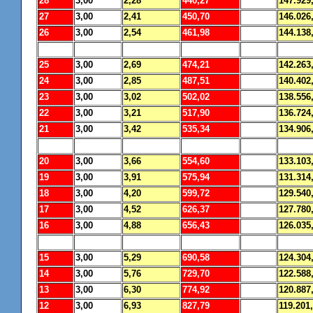
28
3,00
2,28
440,27
147.929
27
3,00
2,41
450,70
146.026
26
3,00
2,54
461,98
144.138
25
3,00
2,69
474,21
142.263
24
3,00
2,85
487,51
140.402
23
3,00
3,02
502,02
138.556
22
3,00
3,21
517,90
136.724
21
3,00
3,42
535,34
134.906
20
3,00
3,66
554,60
133.103
19
3,00
3,91
575,94
131.314
18
3,00
4,20
599,72
129.540
17
3,00
4,52
626,37
127.780
16
3,00
4,88
656,43
126.035
15
3,00
5,29
690,58
124.304
14
3,00
5,76
729,70
122.588
13
3,00
6,30
774,92
120.887
12
3,00
6,93
827,79
119.201