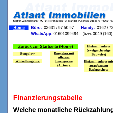
Home
Büro:
03631 / 97 50 97
Handy:
0162 / 7
WhatsApp:
01601099494
(bzw. 0049 (160) 
Zurück zur Startseite (Home)
Einfamilienhaus
(zweigeschossige
Bungalow mit
Bungalow
Bauweise)
offenem
Winkelbungalow
Innengarten
Einfamilienhaus mit
(Atrium)!
ausgebautem
Dachgeschoss
Finanzierungstabelle
Welche monatliche Rückzahlung