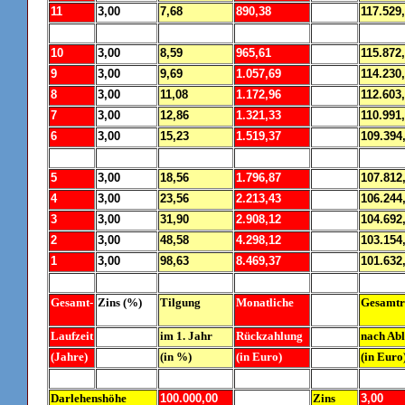
11
3,00
7,68
890,38
117.529
10
3,00
8,59
965,61
115.872
9
3,00
9,69
1.057,69
114.230
8
3,00
11,08
1.172,96
112.603
7
3,00
12,86
1.321,33
110.991
6
3,00
15,23
1.519,37
109.394
5
3,00
18,56
1.796,87
107.812
4
3,00
23,56
2.213,43
106.244
3
3,00
31,90
2.908,12
104.692
2
3,00
48,58
4.298,12
103.154
1
3,00
98,63
8.469,37
101.632
Gesamt-
Zins (%)
Tilgung
Monatliche
Gesamtr
Laufzeit
im 1. Jahr
Rückzahlung
nach Abl
(Jahre)
(in %)
(in Euro)
(in Euro
Darlehenshöhe
100.000,00
Zins
3,00