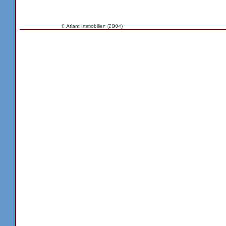
©
Atlant Immobilien (2004)