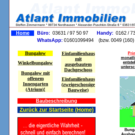
Home
Büro:
03631 / 97 50 97
Handy:
0162 / 7
WhatsApp:
01601099494
(bzw. 0049 (160) 
Bungalow
Einfamilienhaus
Pri
monatl
mit
entste
Winkelbungalow
ausgebautem
untersc
Dachgeschoss
Bungalow mit
offenem
Einfamilienhaus
Innengarten
(zweigeschossige
(Atrium)!
Bauweise)
Baubeschreibung
Zurück zur Startseite (Home)
Bunga
Ausbau