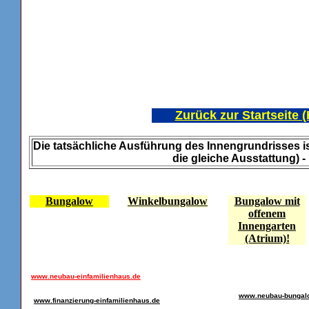
Zurück zur Startseite 
Die tatsächliche Ausführung des Innengrundrisses is
die gleiche Ausstattung) - 
Bungalow
Winkelbungalow
Bungalow mit
offenem
Innengarten
(Atrium)!
www.neubau-einfamilienhaus.de
www.neubau-bungal
www.finanzierung-einfamilienhaus.de