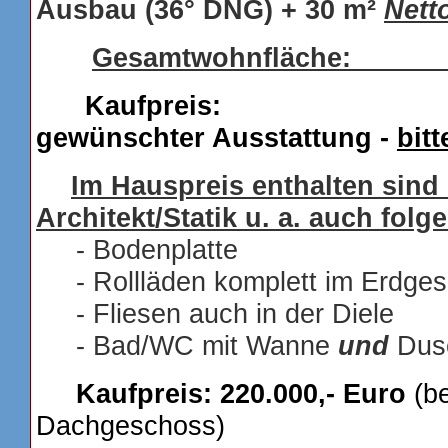
Ausbau (36° DNG) + 30 m²
Nett
Gesamtwohnfläche:
Kaufpreis: Je
gewünschter Ausstattung -
bit
Im Hauspreis enthalten sind
Architekt/Statik u. a. auch fol
- Bodenplatte
- Rollläden komplett im Erdge
- Fliesen auch in der Diele
- Bad/WC mit Wanne
und
Dusc
Kaufpreis: 220.000,- Euro
(be
Dachgeschoss)