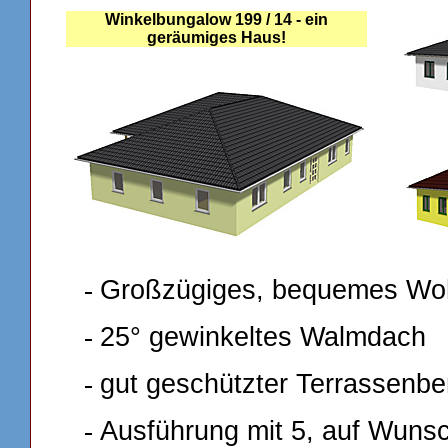
Winkelbungalow 199 / 14 - ein
geräumiges Haus!
-
Großzügiges, bequemes Woh
-
25° gewinkeltes Walmdach
-
gut geschützter Terrassenbe
-
Ausführung mit 5, auf Wunsc