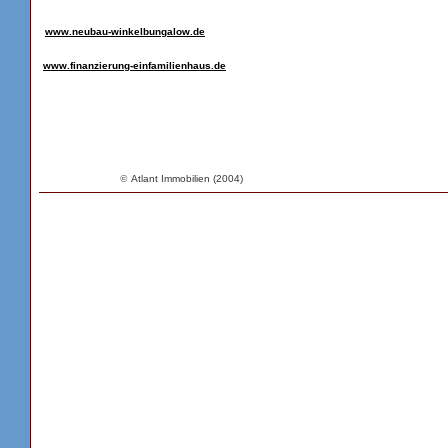
www.neubau-winkelbungalow.de
www.finanzierung-einfamilienhaus.de
©
Atlant Immobilien (2004)