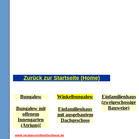
Zurück zur Startseite (Home)
Bungalow
Winkelbungalow
Einfamilienhaus
(zweigeschossige
Bauweise)
Bungalow mit
Einfamilienhaus
offenem
mit ausgebautem
Innengarten
Dachgeschoss
(Atrium)!
www.neubau-einfamilienhaus.de