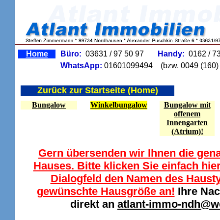
Home
Büro:
03631 / 97 50 97
Handy:
0162 / 7
WhatsApp:
01601099494
(bzw. 0049 (160) 
Zurück zur Startseite (Home)
Bungalow
Winkelbungalow
Bungalow mit
offenem
Innengarten
(Atrium)!
Gern übersenden wir Ihnen die gen
Hauses. Bitte klicken Sie einfach hi
Dialogfeld den Namen des Haustyp
gewünschte Hausgröße an!
Ihre Nac
direkt an
atlant-immo-ndh@w