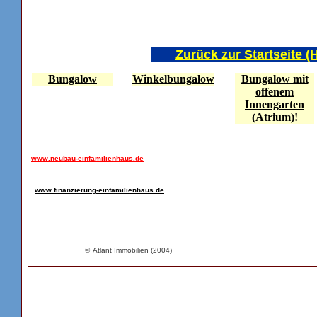
Zurück zur Startseite 
Bungalow
Winkelbungalow
Bungalow mit
offenem
Innengarten
(Atrium)!
www.neubau-einfamilienhaus.de
www.finanzierung-einfamilienhaus.de
©
Atlant Immobilien (2004)