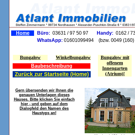
Home
Büro:
03631 / 97 50 97
Handy:
0162 / 7
WhatsApp:
01601099494
(bzw. 0049 (160) 
Bungalow
Winkelbungalow
Bungalow mit
offenem
Baubeschreibung
Innengarten
Zurück zur Startseite (Home)
(Atrium)!
Gern übersenden wir Ihnen die
genauen Unterlagen dieses
Hauses. Bitte klicken Sie einfach
hier - und geben auf dem
Dialogfeld den Namen des
Haustyps an!